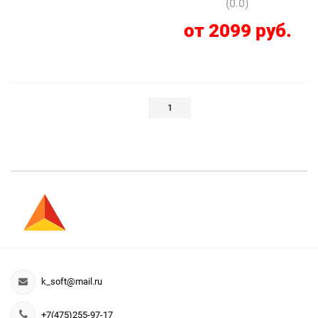
(0.0)
от 2099 руб.
1
k_soft@mail.ru
+7(475)255-97-17