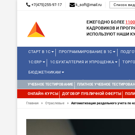
+7(475)255-97-17
k_soft@mail.ru
Список вид
ЕЖЕГОДНО БОЛЕЕ
1100
КАДРОВИКОВ И ПРОГ
ИСПОЛЬЗУЮТ НАШИ КУ
СТАРТ В 1С
ПРОГРАММИРОВАНИЕ В 1С
ПОДГО
1С:ERP
1С:БУХГАЛТЕРИЯ И УПРОЩЕНКА
ТОРГО
БЮДЖЕТНИКАМ
КУРСЫ ДЛЯ ШКОЛЬНИКОВ
ДЛЯ ШКОЛЬНИКОВ
УЧЕБНОЕ ТЕСТИРОВАНИЕ
ПЛАТНОЕ УЧЕБНОЕ ТЕСТИРОВА
WEB, JAVA И ANDROID
ОНЛАЙН-КУРСЫ
ДОГОВОР ПУБЛИЧНОЙ ОФЕРТЫ
ПОЛИ
»
»
Главная
Отраслевые
Автоматизация раздельного учета по к