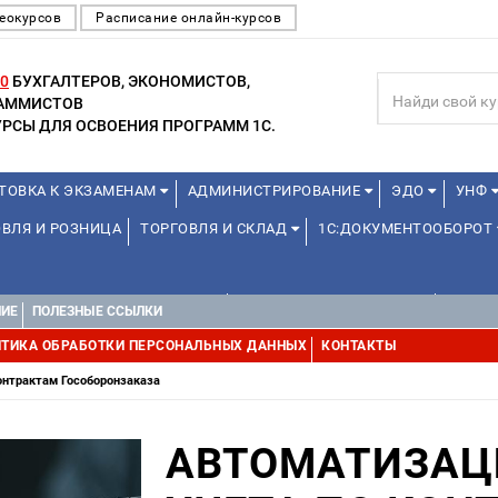
еокурсов
Расписание онлайн-курсов
0
БУХГАЛТЕРОВ, ЭКОНОМИСТОВ,
РАММИСТОВ
РСЫ ДЛЯ ОСВОЕНИЯ ПРОГРАММ 1С.
ТОВКА К ЭКЗАМЕНАМ
АДМИНИСТРИРОВАНИЕ
ЭДО
УНФ
ВЛЯ И РОЗНИЦА
ТОРГОВЛЯ И СКЛАД
1С:ДОКУМЕНТООБОРОТ
1С:УПРАВЛЕНИЕ ХОЛДИНГОМ
УПРАВЛЕНИЕ ПРОЕКТАМИ
УПРАВ
НИЕ
ПОЛЕЗНЫЕ ССЫЛКИ
ТИКА ОБРАБОТКИ ПЕРСОНАЛЬНЫХ ДАННЫХ
КОНТАКТЫ
онтрактам Гособоронзаказа
АВТОМАТИЗАЦ