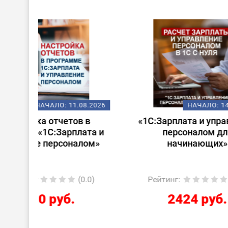
ХИТ!
08.2026
НАЧАЛО:
14.08.2026
 в
«1С:Зарплата и управление
Стар
ата и
персоналом для
лом»
начинающих»
0.0)
Рейтинг
:
(0.0)
Ре
2424 руб.