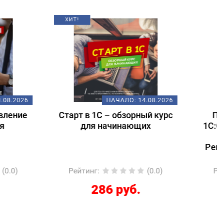
НАЧАЛО:
14.08.2026
НАЧАЛО:
18.
т в 1С – обзорный курс
Подготовка к экзам
для начинающих
1С:Специалист-консул
1С:ERP 2.5.
Регламентированный
йтинг
:
(0.0)
Рейтинг
:
(
286 руб.
12267 руб.