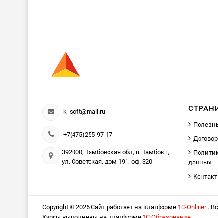
СТРАН
k_soft@mail.ru
Полезн
+7(475)255-97-17
Договор
392000, Тамбовская обл, u. Тамбов г,
Политик
ул. Советская, дом 191, оф. 320
данных
Контак
Copyright © 2026 Сайт работает на платформе
1С-Onliner
. В
Курсы выполнены на платформе
1С:Образование