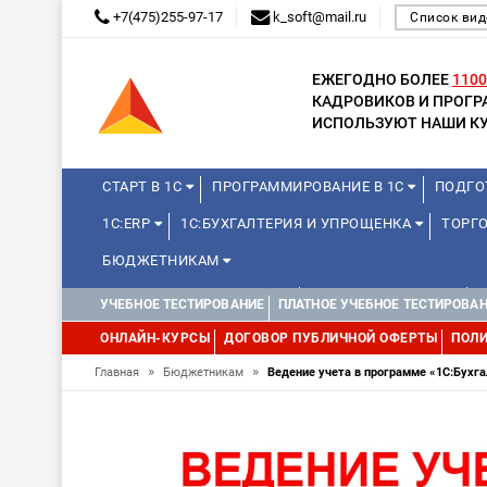
+7(475)255-97-17
k_soft@mail.ru
Список вид
ЕЖЕГОДНО БОЛЕЕ
1100
КАДРОВИКОВ И ПРОГ
ИСПОЛЬЗУЮТ НАШИ КУ
СТАРТ В 1С
ПРОГРАММИРОВАНИЕ В 1С
ПОДГО
1С:ERP
1С:БУХГАЛТЕРИЯ И УПРОЩЕНКА
ТОРГО
БЮДЖЕТНИКАМ
КУРСЫ ДЛЯ ШКОЛЬНИКОВ
ДЛЯ ШКОЛЬНИКОВ
УЧЕБНОЕ ТЕСТИРОВАНИЕ
ПЛАТНОЕ УЧЕБНОЕ ТЕСТИРОВА
WEB, JAVA И ANDROID
ОНЛАЙН-КУРСЫ
ДОГОВОР ПУБЛИЧНОЙ ОФЕРТЫ
ПОЛИ
»
»
Главная
Бюджетникам
Ведение учета в программе «1С:Бухга