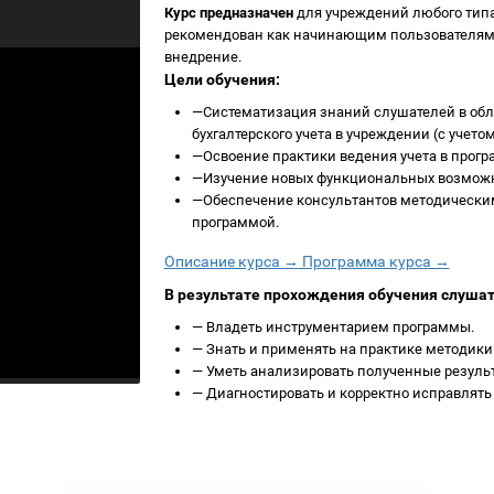
Курс предназначен
для учреждений любого типа
рекомендован как начинающим пользователям 
внедрение.
Цели обучения:
—
Систематизация знаний слушателей в обл
бухгалтерского учета в учреждении (с учет
—
Освоение практики ведения учета в прогр
—
Изучение новых функциональных возможн
—
Обеспечение консультантов методическим
программой.
Описание курса →
Программа курса →
В результате прохождения обучения слуша
—
Владеть инструментарием программы.
—
Знать и применять на практике методики
—
Уметь анализировать полученные резуль
—
Диагностировать и корректно исправлять