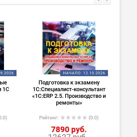
ХИТ
10.2026
НАЧАЛО:
19.10.2026
мену
Подготовка к экзамену
П
льтант
1С:Специалист по платформе
1С:
ство и
«1
(0.0)
Рейтинг
:
(0.0)
Р
15000 руб.