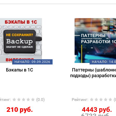
НАЧАЛО:
14.09.2026
НАЧАЛО:
12.
аттерны (шаблонные
Подготовка к экза
дходы) разработки 1С
1С:Специалист-консу
«1С:ERP 2.5. Производ
ремонты»
ейтинг
:
(0.0)
Рейтинг
:
4443 руб.
7890 руб.