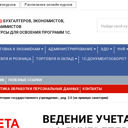
еокурсов
Расписание онлайн-курсов
0
БУХГАЛТЕРОВ, ЭКОНОМИСТОВ,
РАММИСТОВ
РСЫ ДЛЯ ОСВОЕНИЯ ПРОГРАММ 1С.
ТОВКА К ЭКЗАМЕНАМ
АДМИНИСТРИРОВАНИЕ
ЭДО
УНФ
ВЛЯ И РОЗНИЦА
ТОРГОВЛЯ И СКЛАД
1С:ДОКУМЕНТООБОРОТ
1С:УПРАВЛЕНИЕ ХОЛДИНГОМ
УПРАВЛЕНИЕ ПРОЕКТАМИ
УПРАВ
НИЕ
ПОЛЕЗНЫЕ ССЫЛКИ
ТИКА ОБРАБОТКИ ПЕРСОНАЛЬНЫХ ДАННЫХ
КОНТАКТЫ
лтерия государственного учреждения», ред. 2.0 (на примере санатория)
ВЕДЕНИЕ УЧЕТ