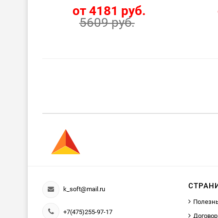
от 4181 руб.
5609 руб.
СТРАН
k_soft@mail.ru
Полезн
+7(475)255-97-17
Договор