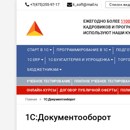
+7(475)255-97-17
k_soft@mail.ru
Список вид
ЕЖЕГОДНО БОЛЕЕ
1100
КАДРОВИКОВ И ПРОГ
ИСПОЛЬЗУЮТ НАШИ КУ
СТАРТ В 1С
ПРОГРАММИРОВАНИЕ В 1С
ПОДГО
1С:ERP
1С:БУХГАЛТЕРИЯ И УПРОЩЕНКА
ТОРГО
БЮДЖЕТНИКАМ
КУРСЫ ДЛЯ ШКОЛЬНИКОВ
ДЛЯ ШКОЛЬНИКОВ
УЧЕБНОЕ ТЕСТИРОВАНИЕ
ПЛАТНОЕ УЧЕБНОЕ ТЕСТИРОВА
WEB, JAVA И ANDROID
ОНЛАЙН-КУРСЫ
ДОГОВОР ПУБЛИЧНОЙ ОФЕРТЫ
ПОЛИ
»
Главная
1С:Документооборот
1С:Документооборот