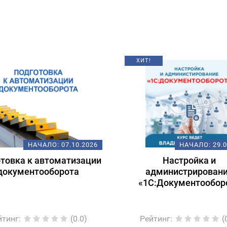
ХИТ!
НАЧАЛО:
07.10.2026
НАЧАЛО:
29.
товка к автоматизации
Настройка и
документооборота
администрирован
«1С:Документообор
йтинг
:
(0.0)
Рейтинг
:
(